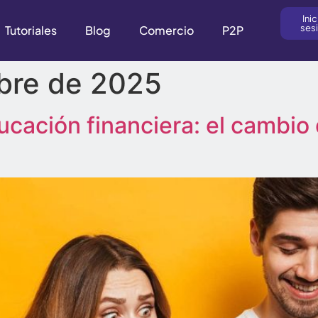
Inic
ses
Tutoriales
Blog
Comercio
P2P
bre de 2025
ucación financiera: el cambio